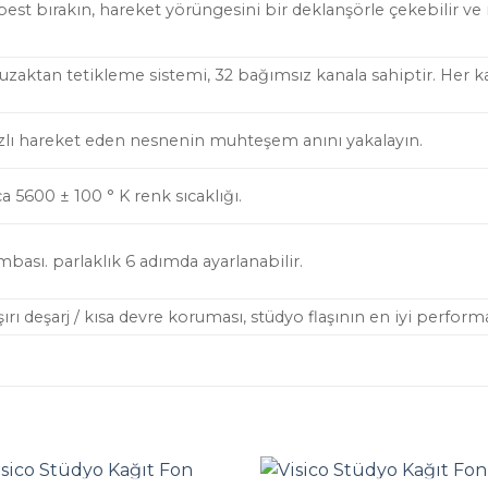
erbest bırakın, hareket yörüngesini bir deklanşörle çekebilir ve
zaktan tetikleme sistemi, 32 bağımsız kanala sahiptir. Her ka
 hızlı hareket eden nesnenin muhteşem anını yakalayın.
 5600 ± 100 ° K renk sıcaklığı.
sı. parlaklık 6 adımda ayarlanabilir.
 Aşırı deşarj / kısa devre koruması, stüdyo flaşının en iyi perform