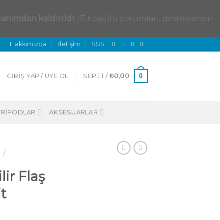
lanımdan kaldırıldı
! IE koşullu yorumları, desteklenen
Hakkımızda
İletişim
SSS
0
GIRIŞ YAP / ÜYE OL
SEPET /
₺
0,00
TRIPODLAR
AKSESUARLAR
/
lir Flaş
t