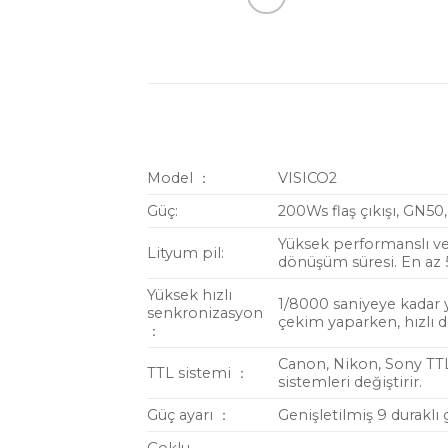
Model ：
VISICO2
Güç:
200Ws flaş çıkışı, GN5
Yüksek performanslı ve 
Lityum pil:
dönüşüm süresi. En az 
Yüksek hızlı
1/8000 saniyeye kadar y
senkronizasyon
çekim yaparken, hızlı d
：
Canon, Nikon, Sony TTL’
TTL sistemi ：
sistemleri değiştirir.
Güç ayarı ：
Genişletilmiş 9 duraklı 