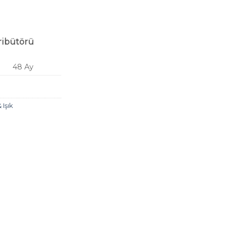
tribütörü
48 Ay
 Işık