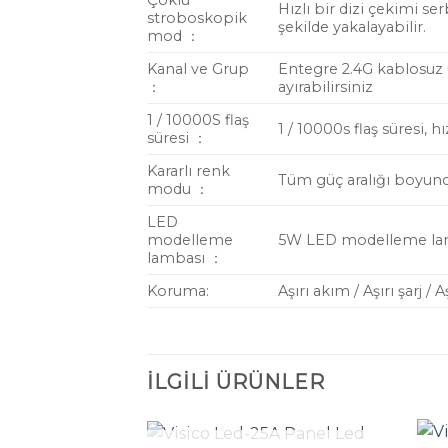
Çoklu
Hızlı bir dizi çekimi s
stroboskopik
şekilde yakalayabilir.
mod ：
Kanal ve Grup
Entegre 2.4G kablosuz u
：
ayırabilirsiniz
1 / 10000S flaş
1 / 10000s flaş süresi,
süresi ：
Kararlı renk
Tüm güç aralığı boyunca
modu ：
LED
modelleme
5W LED modelleme lamba
lambası ：
Koruma:
Aşırı akım / Aşırı şarj /
İLGILI ÜRÜNLER