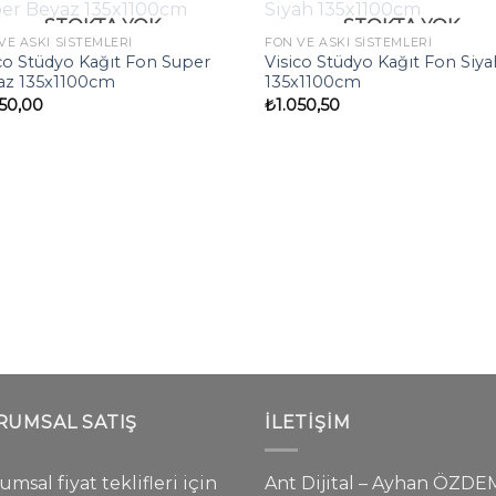
STOKTA YOK
STOKTA YOK
VE ASKI SISTEMLERI
FON VE ASKI SISTEMLERI
co Stüdyo Kağıt Fon Super
Visico Stüdyo Kağıt Fon Siya
az 135x1100cm
135x1100cm
850,00
₺
1.050,50
RUMSAL SATIŞ
İLETIŞIM
msal fiyat teklifleri için
Ant Dijital – Ayhan ÖZDE