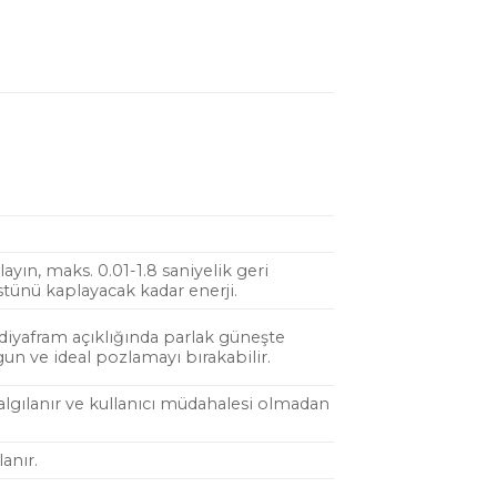
yın, maks. 0.01-1.8 saniyelik geri
tünü kaplayacak kadar enerji.
 diyafram açıklığında parlak güneşte
un ve ideal pozlamayı bırakabilir.
algılanır ve kullanıcı müdahalesi olmadan
anır.