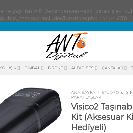
tre ile çağrılan WP_Dependencies->add_data() işlevi
kul
l/public_html/wp-includes/functions.php
on line
6170
O – IŞIK
GIMBAL
DRONE
AUDIO SES
ÇANTALAR
ANA SAYFA
/
STÜDYO & IŞIK
PARAFLAŞLAR
Visico2 Taşınabi
Kit (Aksesuar Ki
Hediyeli)