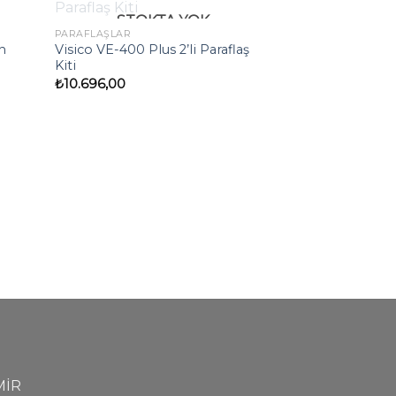
STOKTA YOK
PARAFLAŞLAR
h
Visico VE-400 Plus 2’li Paraflaş
Kiti
₺
10.696,00
STOK
IŞIK AYAKLARI
Visico LS-8005 
₺
458,40
MİR