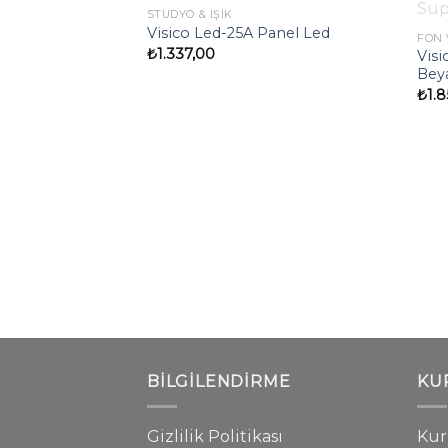
STOKTA YOK
STÜDYO & IŞIK
Visico Led-25A Panel Led
FON 
₺
1.337,00
Visi
Bey
₺
1.
BILGILENDIRME
KU
Gizlilik Politikası
Kuru