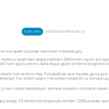
AÇIKLAMA
DEĞERLENDIRMELER (0)
0, en kompakt biçimde inanılmaz miktarda güç.
kullanıcı tarafından değiştirilebilen 2900mAh Lityum pil uyarla
500 tam güçlü çekimi, daha düşük güçte binlerce sürgünün üs
üksek hızlı senkron flaş. Fotoğrafçılar açık havada, geniş açık
eklanşör hızı ortam ışığını mercekten kesebilir ve konuya uyg
yi tam olarak destekleyin. Kamera sinyalleri otomatik olarak 
güç aralığı, 1/3 durdurma artışlarıyla tamdan 1/256’ya kadar ayarl